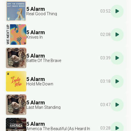
5 Alarm
03:52
Real Good Thing
5 Alarm
02:08
Knives In
5 Alarm
03:39
Battle Of The Brave
5 Alarm
03:18
Hold Me Down
5 Alarm
03:47
Last Man Standing
5 Alarm
03:28
America The Beautiful (As Heard In