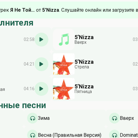
трек
Я Не Той…
от
5’Nizza
. Слушайте онлайн или загрузите 
олнителя
5’Nizza
02:58
03
Вверх
5’Nizza
04:21
02
Стрела
5’Nizza
04:16
03
ная
Пятница
нные песни
Зима
Вверх
Весна (Правильная Версия)
Dominat