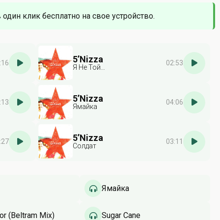
в один клик бесплатно на свое устройство.
5’Nizza
:16
02:53
Я Не Той…
5’Nizza
:13
04:06
Ямайка
5’Nizza
:27
03:11
Солдат
Ямайка
or (Beltram Mix)
Sugar Cane