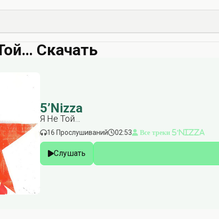
 Той… Скачать
5’Nizza
Я Не Той…
16 Прослушиваний
02:53
Все треки 5’Nizza
Слушать