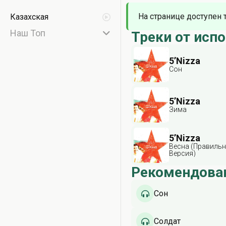
На странице доступен 
Казахская
Наш Топ
Треки от исп
5’Nizza
Сон
5’Nizza
Зима
5’Nizza
Весна (Правиль
Версия)
Рекомендова
Сон
Солдат