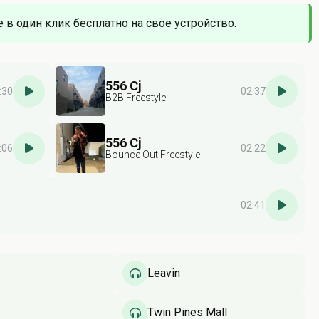
е в один клик бесплатно на свое устройство.
556 Cj
:30
02:37
B2B Freestyle
556 Cj
:06
02:22
Bounce Out Freestyle
02:41
Leavin
Twin Pines Mall