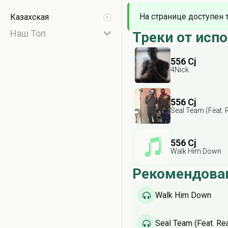
На странице доступен 
Казахская
Наш Топ
Треки от исп
556 Cj
4Nick
556 Cj
Seal Team (Feat. 
556 Cj
Walk Him Down
Рекомендова
Walk Him Down
Seal Team (Feat. Re