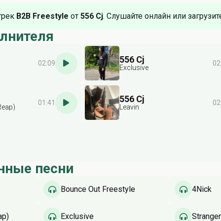
трек
B2B Freestyle
от
556 Cj
. Слушайте онлайн или загрузит
олнителя
556 Cj
02:09
02
Exclusive
556 Cj
01:41
02
Reap)
Leavin
нные песни
Bounce Out Freestyle
4Nick
ap)
Exclusive
Stranger