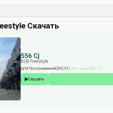
reestyle Скачать
556 Cj
B2B Freestyle
18 Прослушиваний
02:37
Все треки 556 Cj
Слушать