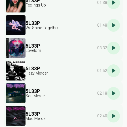
5L33P
01:38
Feelings Up
5L33P
01:48
We Shine Together
5L33P
03:32
Lovelorn
5L33P
01:52
Hazy Mercer
5L33P
02:18
Sad Mercer
5L33P
02:40
Mad Mercer