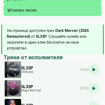
Скачать песню
На странице доступен трек
Dark Mercer (2025
Remastered)
от
5L33P
. Слушайте онлайн или
загрузите в один клик бесплатно на свое
устройство.
Треки от исполнителя
5L33P
03:04
Shibuya
5L33P
02:33
Make Me Feel