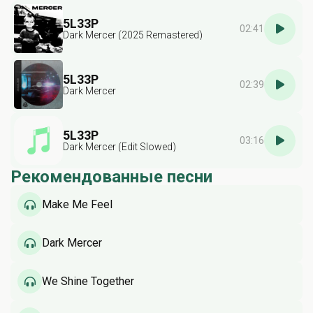
5L33P
02:41
Dark Mercer (2025 Remastered)
5L33P
02:39
Dark Mercer
5L33P
03:16
Dark Mercer (Edit Slowed)
Рекомендованные песни
Make Me Feel
Dark Mercer
We Shine Together