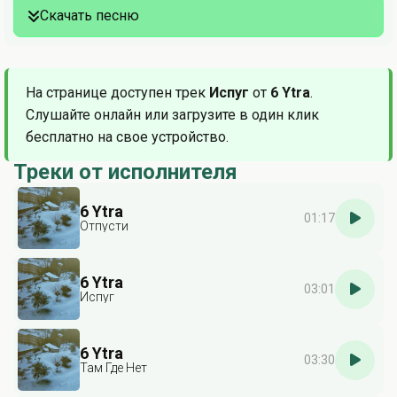
Скачать песню
На странице доступен трек
Испуг
от
6 Ytra
.
Слушайте онлайн или загрузите в один клик
бесплатно на свое устройство.
Треки от исполнителя
6 Ytra
01:17
Отпусти
6 Ytra
03:01
Испуг
6 Ytra
03:30
Там Где Нет