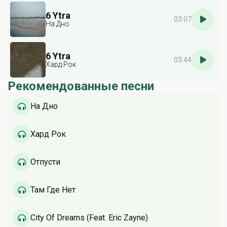
6 Ytra
03:07
На Дно
6 Ytra
03:44
Хард Рок
Рекомендованные песни
На Дно
Хард Рок
Отпусти
Там Где Нет
City Of Dreams (Feat. Eric Zayne)