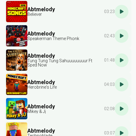
Abtmelody
03:23
Believer
Abtmelody
02:43
Speakerman Theme Phonk
Abtmelody
01:48
Tung Tung Tung Sahuuuuuuuur Ft
Sped Now
Abtmelody
04:03
Herobrine's Life
Abtmelody
02:08
Mikey & Jj
Abtmelody
03:07
Technoblade