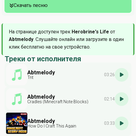
Скачать песню
На странице доступен трек
Herobrine's Life
от
Abtmelody
. Слушайте онлайн или загрузите в один
клик бесплатно на свое устройство.
Треки от исполнителя
Abtmelody
03:26
Tnt
Abtmelody
02:14
Cradles (Minecraft Note Blocks)
Abtmelody
03:33
How Do I Craft This Again