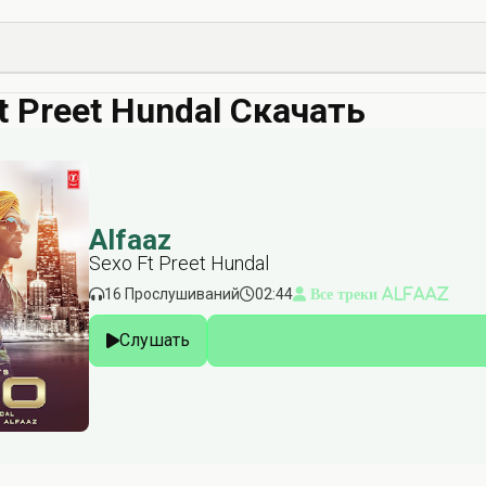
Ft Preet Hundal Скачать
Alfaaz
Sexo Ft Preet Hundal
16 Прослушиваний
02:44
Все треки Alfaaz
Слушать