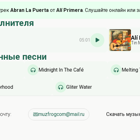
трек
Abran La Puerta
от
Alí Primera
. Слушайте онлайн или з
олнителя
Alí
05:01
Tin 
нные песни
Midnight In The Café
Melting 
orhood
Gliter Water
очту:
muzfrogcom@mail.ru
Скачать музы