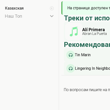
На странице доступен 
Казахская
Наш Топ
Треки от исп
Alí Primera
Abran La Puerta
Рекомендова
Tin Marin
Lingering In Neighb
По вопросам пишите на п