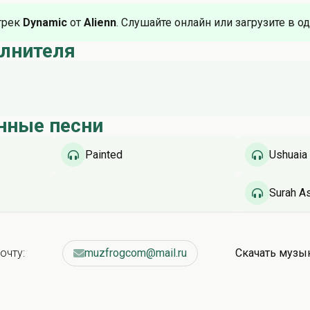
трек
Dynamic
от
Alienn
. Слушайте онлайн или загрузите в о
олнителя
нные песни
Painted
Ushuaia
Surah As
очту:
muzfrogcom@mail.ru
Скачать музы