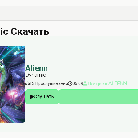
ic Скачать
Alienn
Dynamic
13 Прослушиваний
06:09
Все треки Alienn
Слушать