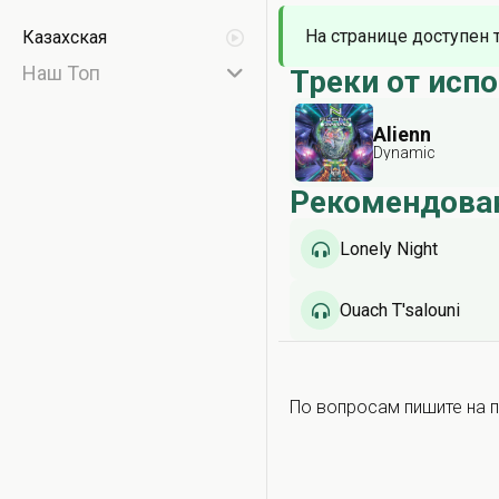
На странице доступен 
Казахская
Наш Топ
Треки от исп
Alienn
Dynamic
Рекомендова
Lonely Night
Ouach T'salouni
По вопросам пишите на п