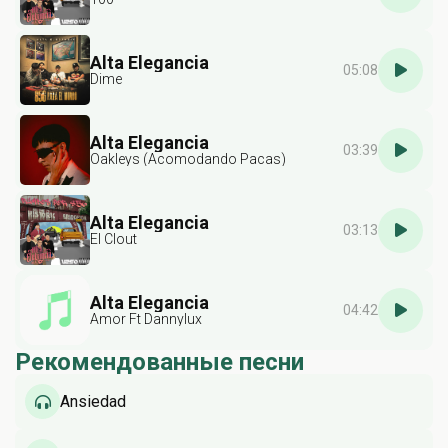
Alta Elegancia
05:08
Dime
Alta Elegancia
03:39
Oakleys (Acomodando Pacas)
Alta Elegancia
03:13
El Clout
Alta Elegancia
04:42
Amor Ft Dannylux
Рекомендованные песни
Ansiedad