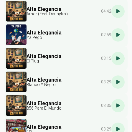
Alta Elegancia
04:42
Amor (Feat. Dannylux)
Alta Elegancia
02:59
Ya Pego
Alta Elegancia
03:15
El Plug
Alta Elegancia
03:29
Blanco Y Negro
Alta Elegancia
03:35
856 Para El Mundo
Alta Elegancia
03:29
100