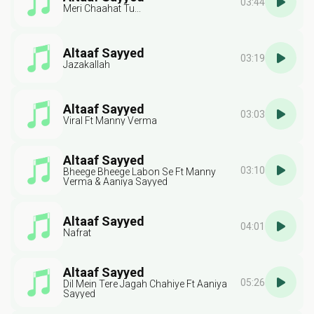
03:44
Meri Chaahat Tu...
Altaaf Sayyed
03:19
Jazakallah
Altaaf Sayyed
03:03
Viral Ft Manny Verma
Altaaf Sayyed
03:10
Bheege Bheege Labon Se Ft Manny
Verma & Aaniya Sayyed
Altaaf Sayyed
04:01
Nafrat
Altaaf Sayyed
05:26
Dil Mein Tere Jagah Chahiye Ft Aaniya
Sayyed