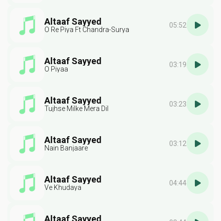
Altaaf Sayyed
05:52
O Re Piya Ft Chandra-Surya
Altaaf Sayyed
03:19
O Piyaa
Altaaf Sayyed
03:23
Tujhse Milke Mera Dil
Altaaf Sayyed
03:12
Nain Banjaare
Altaaf Sayyed
04:44
Ve Khudaya
Altaaf Sayyed