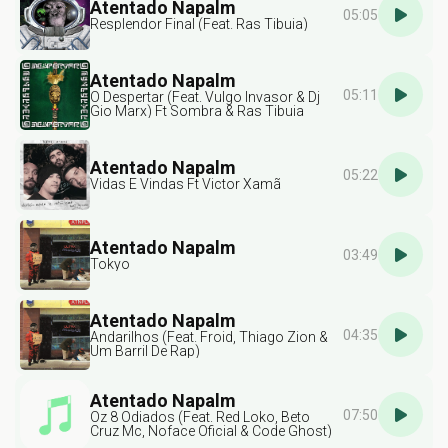
Atentado Napalm
05:05
Resplendor Final (Feat. Ras Tibuia)
Atentado Napalm
05:11
O Despertar (Feat. Vulgo Invasor & Dj
Gio Marx) Ft Sombra & Ras Tibuia
Atentado Napalm
05:22
Vidas E Vindas Ft Victor Xamã
Atentado Napalm
03:49
Tokyo
Atentado Napalm
04:35
Andarilhos (Feat. Froid, Thiago Zion &
Um Barril De Rap)
Atentado Napalm
07:50
Oz 8 Odiados (Feat. Red Loko, Beto
Cruz Mc, Noface Oficial & Code Ghost)
Ft Cemporcento & Dukes1Soldado