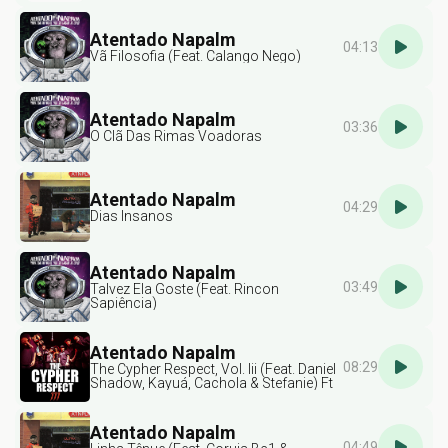
Atentado Napalm
04:13
Vã Filosofia (Feat. Calango Nego)
Atentado Napalm
03:36
O Clã Das Rimas Voadoras
Atentado Napalm
04:29
Dias Insanos
Atentado Napalm
03:49
Talvez Ela Goste (Feat. Rincon
Sapiência)
Atentado Napalm
08:29
The Cypher Respect, Vol. Iii (Feat. Daniel
Shadow, Kayuá, Cachola & Stefanie) Ft
Scooby & Dj Gio Marx
Atentado Napalm
04:49