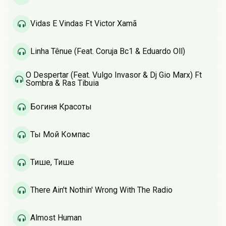
Vidas E Vindas Ft Victor Xamã
Linha Tênue (Feat. Coruja Bc1 & Eduardo Oll)
O Despertar (Feat. Vulgo Invasor & Dj Gio Marx) Ft
Sombra & Ras Tibuia
Богиня Красоты
Ты Мой Компас
Тише, Тише
There Ain't Nothin' Wrong With The Radio
Almost Human