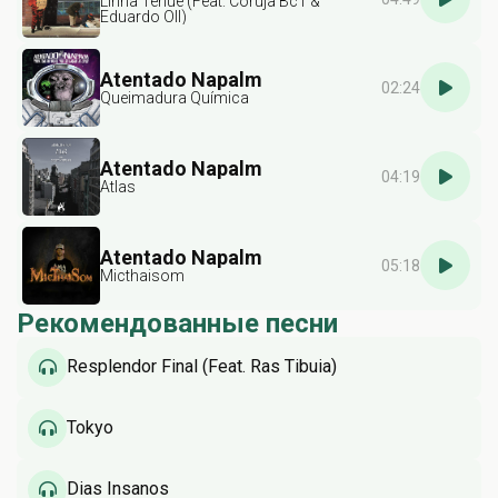
Linha Tênue (Feat. Coruja Bc1 &
Eduardo Oll)
Atentado Napalm
02:24
Queimadura Química
Atentado Napalm
04:19
Atlas
Atentado Napalm
05:18
Micthaisom
Рекомендованные песни
Resplendor Final (Feat. Ras Tibuia)
Tokyo
Dias Insanos