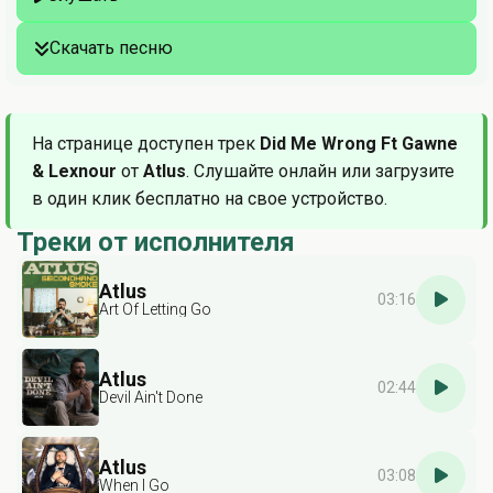
Скачать песню
На странице доступен трек
Did Me Wrong Ft Gawne
& Lexnour
от
Atlus
. Слушайте онлайн или загрузите
в один клик бесплатно на свое устройство.
Треки от исполнителя
Atlus
03:16
Art Of Letting Go
Atlus
02:44
Devil Ain't Done
Atlus
03:08
When I Go