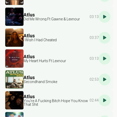
Atlus
03:13
Did Me Wrong Ft Gawne & Lexnour
Atlus
03:37
I Wish I Had Cheated
Atlus
03:13
My Heart Hurts Ft Lexnour
Atlus
02:53
Secondhand Smoke
Atlus
02:44
You're A Fucking Bitch Hope You Know
That Shit