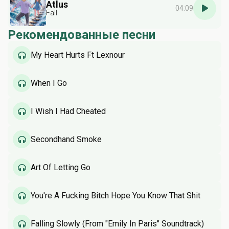
Atlus
04:09
Fall
Рекомендованные песни
My Heart Hurts Ft Lexnour
When I Go
I Wish I Had Cheated
Secondhand Smoke
Art Of Letting Go
You're A Fucking Bitch Hope You Know That Shit
Falling Slowly (From "Emily In Paris" Soundtrack)