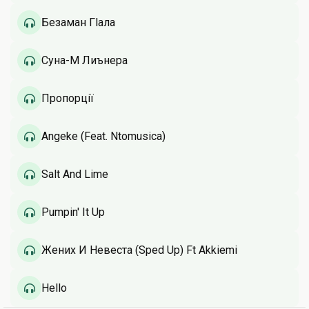
Безаман Гlала
Суна-М Лиънера
Пропорції
Angeke (Feat. Ntomusica)
Salt And Lime
Pumpin' It Up
Жених И Невеста (Sped Up) Ft Akkiemi
Hello