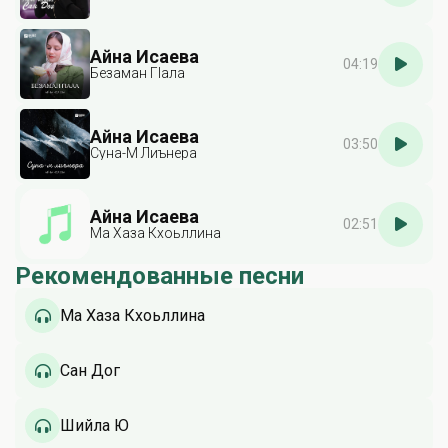
Айна Исаева
04:19
Безаман Гlала
Айна Исаева
03:50
Суна-М Лиънера
Айна Исаева
02:51
Ма Хаза Кхоьллина
Рекомендованные песни
Ма Хаза Кхоьллина
Сан Дог
Шийла Ю