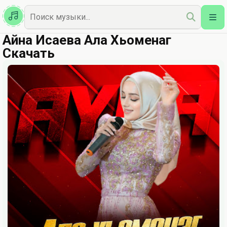
Казахская
Наш Топ
Айна Исаева Ала Хьоменаг
Скачать