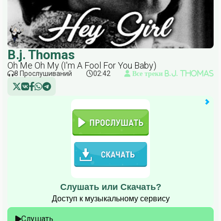
B.j. Thomas
Oh Me Oh My (I'm A Fool For You Baby)
8 Прослушиваний
02:42
Все треки B.j. Thomas
Слушать или Скачать?
Доступ к музыкальному сервису
Слушать