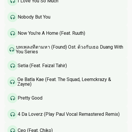
I Love You So Much
Nobody But You
Now You're A Home (Feat. Ruuth)
บทเพลงที่ตามหา (Found) Ost. ด้วงกับเธอ Duang With
You Series
Setia (Feat. Faizal Tahir)
Oe Batla Kae (Feat. The Squad, Leemckrazy &
Zayne)
Pretty Good
4 Da Loverz (Play Paul Vocal Remastered Remix)
Ceo (Feat. Chiko)