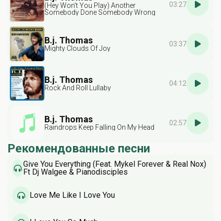
03:27
(Hey Won't You Play) Another
Somebody Done Somebody Wrong
Song
B.j. Thomas
03:37
Mighty Clouds Of Joy
B.j. Thomas
04:12
Rock And Roll Lullaby
B.j. Thomas
02:57
Raindrops Keep Falling On My Head
Рекомендованные песни
Give You Everything (Feat. Mykel Forever & Real Nox)
Ft Dj Walgee & Pianodisciples
Love Me Like I Love You