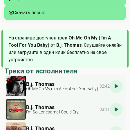
Скачать песню
На странице доступен трек
Oh Me Oh My (I'm A
Fool For You Baby)
от
B.j. Thomas
. Слушайте онлайн
или загрузите в один клик бесплатно на свое
устройство.
Треки от исполнителя
B.j. Thomas
02:42
Oh Me Oh My (I'm A Fool For You Baby)
B.j. Thomas
03:11
I'm So Lonesome I Could Cry
B.j. Thomas