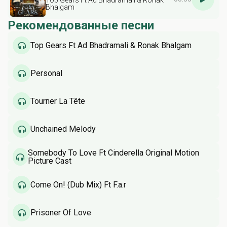
Top Gears Ft Ad Bhadramali & Ronak
Bhalgam
Рекомендованные песни
Top Gears Ft Ad Bhadramali & Ronak Bhalgam
Personal
Tourner La Tête
Unchained Melody
Somebody To Love Ft Cinderella Original Motion
Picture Cast
Come On! (Dub Mix) Ft F.a.r
Prisoner Of Love