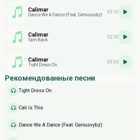
Calimar
03:10
Dance We A Dance (Feat. Geniusvybz)
Calimar
02:33
Spin Back
Calimar
03:53
Tight Dress On
Рекомендованные песни
Tight Dress On
Cali Is This
Dance We A Dance (Feat. Geniusvybz)