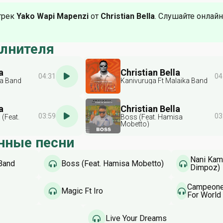
трек
Yako Wapi Mapenzi
от
Christian Bella
. Слушайте онлайн
олнителя
a
Christian Bella
04:31
04
ka Band
Kanivuruga Ft Malaika Band
a
Christian Bella
03:59
03
(Feat.
Boss (Feat. Hamisa
Mobetto)
нные песни
Nani Kam
Band
Boss (Feat. Hamisa Mobetto)
Dimpoz)
Campeones
Magic Ft Iro
For World
Live Your Dreams