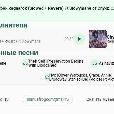
трек
Ragnarok (Slowed + Reverb) Ft Slowymane
от
Chyxz
. 
олнителя
Ch
03:50
 + Reverb) Ft Slowymane
Rag
нные песни
Their Self-Preservation Begins
mane
Aşinayız
With Bloodshed
Nyc (Oliver Warbucks, Grace, Annie,
Broadway Star-To-Be) (Voice) Ft Vic
Garber & Audra Mcdonald & Marissa
Danelle Wilson & Nanea Miyata & Ka
Bates & Alan Cumming & Kristin Ch
And Bobbi Page
очту:
muzfrogcom@mail.ru
Скачать музы