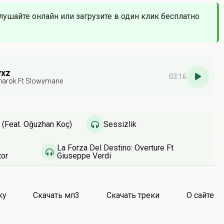
Слушайте онлайн или загрузите в один клик бесплатно
yxz
03:16
narok Ft Slowymane
 (Feat. Oğuzhan Koç)
Sessizlik
La Forza Del Destino: Overture Ft
tor
Giuseppe Verdi
 Rago &
thy
enoweth &
ку
Скачать мп3
Скачать треки
О сайте