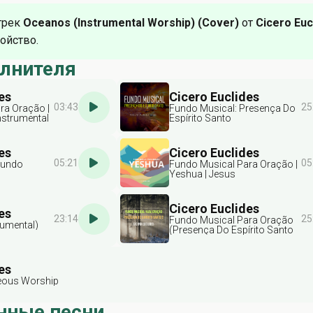
трек
Oceanos (Instrumental Worship) (Cover)
от
Cicero Euc
ойство.
олнителя
es
Cicero Euclides
03:43
25
ra Oração |
Fundo Musical: Presença Do
Instrumental
Espírito Santo
es
Cicero Euclides
05:21
05
Fundo
Fundo Musical Para Oração |
o
Yeshua | Jesus
Cicero Euclides
es
23:14
25
Fundo Musical Para Oração
rumental)
(Presença Do Espírito Santo
2)
es
eous Worship
нные песни