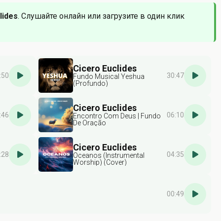
lides
. Слушайте онлайн или загрузите в один клик
Cicero Euclides
:50
30:47
Fundo Musical Yeshua
(Profundo)
Cicero Euclides
:46
06:10
Encontro Com Deus | Fundo
De Oração
Cicero Euclides
:28
04:35
Oceanos (Instrumental
Worship) (Cover)
00:49