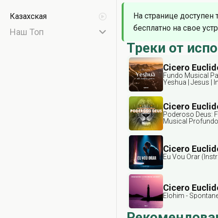
На странице доступен 
Казахская
бесплатно на свое устр
Наш Топ
Треки от исп
Cicero Euclid
Fundo Musical Pa
Yeshua | Jesus | 
Worship 2
Cicero Euclid
Poderoso Deus: 
Musical Profund
Cicero Euclid
Eu Vou Orar (Inst
Cicero Euclid
Elohim - Spontan
Рекомендова