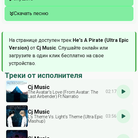
Скачать песню
На странице доступен трек
He's A Pirate (Ultra Epic
Version)
от
Cj Music
. Слушайте онлайн или
загрузите в один клик бесплатно на свое
устройство.
Треки от исполнителя
Cj Music
02:17
The Avatar's Love (From Avatar: The
Last Airbender) Ft Narratio
Cj Music
03:56
L's Theme Vs. Light's Theme (Ultra Epic
Mashup)