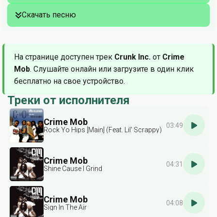
Скачать песню
На странице доступен трек
Crunk Inc.
от
Crime
Mob
. Слушайте онлайн или загрузите в один клик
бесплатно на свое устройство.
Треки от исполнителя
Crime Mob
03:49
Rock Yo Hips [Main] (Feat. Lil' Scrappy)
Crime Mob
04:31
Shine Cause I Grind
Crime Mob
04:08
Sign In The Air