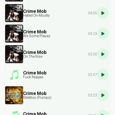
Crime Mob
04:05
Hated On Mostly
Crime Mob
04:23
We Some Playaz
Crime Mob
02:50
On The Rise
Crime Mob
03:47
Fuck Niggas
Crime Mob
03:23
Stilettos (Pumps)
Crime Mob