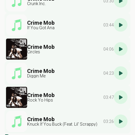
03:30
Crunk Inc.
Crime Mob
03:44
If You Got Ana
Crime Mob
04:06
Circles
Crime Mob
04:23
Diggin Me
Crime Mob
03:47
Rock Yo Hips
Crime Mob
03:26
Knuck If You Buck (Feat. Lil' Scrappy)