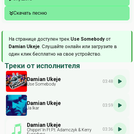
Скачать песню
На странице доступен трек
Use Somebody
от
Damian Ukeje
. Слушайте онлайн или загрузите в
один клик бесплатно на свое устройство.
Треки от исполнителя
Damian Ukeje
03:48
Use Somebody
Damian Ukeje
03:59
Ja Ikar
Damian Ukeje
03:36
Chippin' In Ft P.t. Adamczyk & Kerry