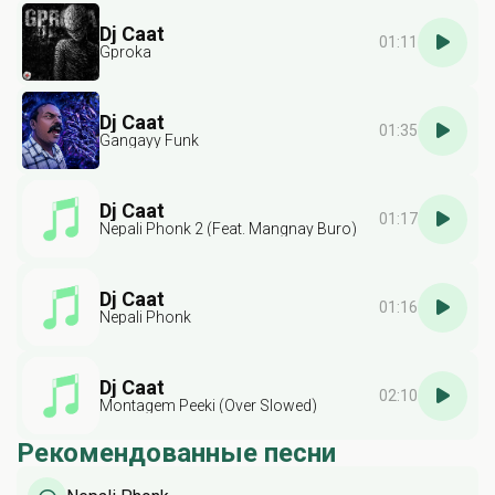
Dj Caat
01:11
Gproka
Dj Caat
01:35
Gangayy Funk
Dj Caat
01:17
Nepali Phonk 2 (Feat. Mangnay Buro)
Dj Caat
01:16
Nepali Phonk
Dj Caat
02:10
Montagem Peeki (Over Slowed)
Рекомендованные песни