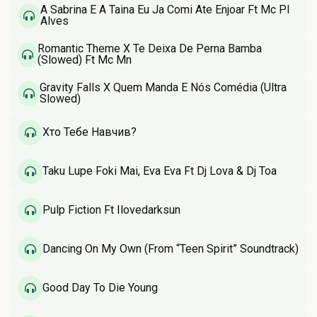
A Sabrina E A Taina Eu Ja Comi Ate Enjoar Ft Mc Pl
Alves
Romantic Theme X Te Deixa De Perna Bamba
(Slowed) Ft Mc Mn
Gravity Falls X Quem Manda É Nós Comédia (Ultra
Slowed)
Хто Тебе Навчив?
Taku Lupe Foki Mai, Eva Eva Ft Dj Lova & Dj Toa
Pulp Fiction Ft Ilovedarksun
Dancing On My Own (From “Teen Spirit” Soundtrack)
Good Day To Die Young