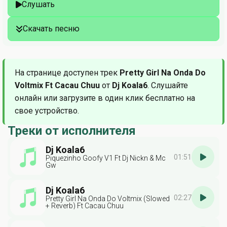
Слушать
Скачать песню
На странице доступен трек
Pretty Girl Na Onda Do
Voltmix Ft Cacau Chuu
от
Dj Koala6
. Слушайте
онлайн или загрузите в один клик бесплатно на
свое устройство.
Треки от исполнителя
Dj Koala6
01:51
Piquezinho Goofy V1 Ft Dj Nickn & Mc
Gw
Dj Koala6
02:27
Pretty Girl Na Onda Do Voltmix (Slowed
+ Reverb) Ft Cacau Chuu