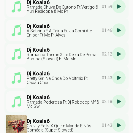
Dj Koala6
01:59
Ritmada Chuva De Outono Ft Vertigo &
Yuri Redicopa & Mc Pr
Dj Koala6
01:46
A Sabrina E A Taina Eu Ja Comi Ate
Enjoar Ft Mc Pl Alves
Dj Koala6
02:12
Romantic Theme X Te Deixa De Perna
Bamba (Slowed) Ft Mc Mn
Dj Koala6
01:43
Pretty Girl Na Onda Do Voltmix Ft
Cacau Chuu
Dj Koala6
02:18
Ritmada Poderosa Ft Dj Robocop Mf &
Mc Gw
Dj Koala6
01:43
Gravity Falls X Quem Manda É Nós
Comédia (Super Slowed)