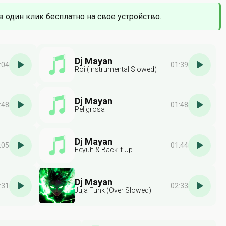
в один клик бесплатно на свое устройство.
Dj Mayan
:04
01:39
Roi (Instrumental Slowed)
Dj Mayan
:48
01:48
Peligrosa
Dj Mayan
:05
01:44
Eeyuh & Back It Up
Dj Mayan
:31
02:33
Juja Funk (Over Slowed)