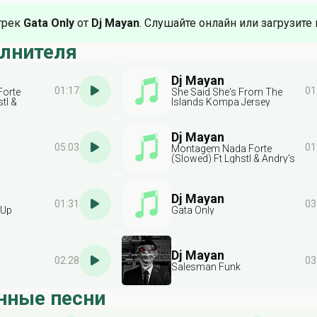
трек
Gata Only
от
Dj Mayan
. Слушайте онлайн или загрузите 
олнителя
Dj Mayan
01:17
01
orte
She Said She's From The
tl &
Islands Kompa Jersey
Dj Mayan
05:03
01
Montagem Nada Forte
(Slowed) Ft Lghstl & Andry's
Music
Dj Mayan
01:31
03
 Up
Gata Only
Dj Mayan
02:28
03
Salesman Funk
нные песни