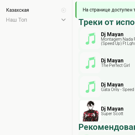
На странице доступен 
Казахская
Наш Топ
Треки от исп
Dj Mayan
Montagem Nada F
(Speed Up) Ft Lghs
Andry's Music
Dj Mayan
The Perfect Girl
Dj Mayan
Gata Only - Speed
Dj Mayan
Super Scott
Рекомендова