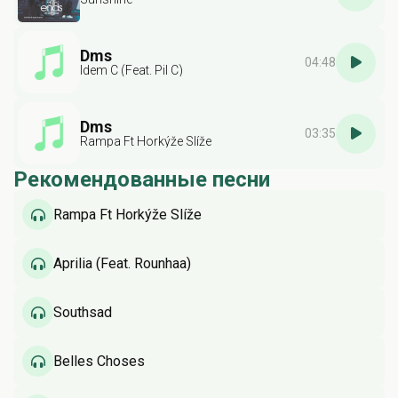
Dms
04:48
Idem C (Feat. Pil C)
Dms
03:35
Rampa Ft Horkýže Slíže
Рекомендованные песни
Rampa Ft Horkýže Slíže
Aprilia (Feat. Rounhaa)
Southsad
Belles Choses