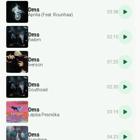
Dms
03:38
Aprilia (Feat. Rounhaa)
Dms
02:15
Bwbm
Dms
01:25
Iverson
Dms
02:30
Southsad
Dms
03:19
Lepšia Pesnička
Dms
04:23
Sunshine