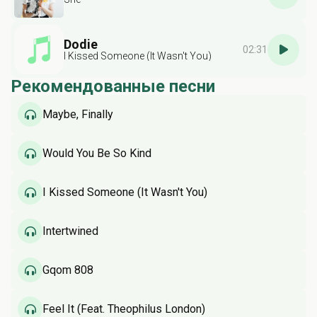
Dodie
02:31
I Kissed Someone (It Wasn't You)
Рекомендованные песни
Maybe, Finally
Would You Be So Kind
I Kissed Someone (It Wasn't You)
Intertwined
Gqom 808
Feel It (Feat. Theophilus London)