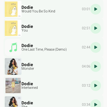
Dodie
03:01
Would You Be So Kind
Dodie
02:51
You
Dodie
02:44
One Last Time, Please (Demo)
Dodie
04:06
Monster
Dodie
03:12
Intertwined
Dodie
03:34
She