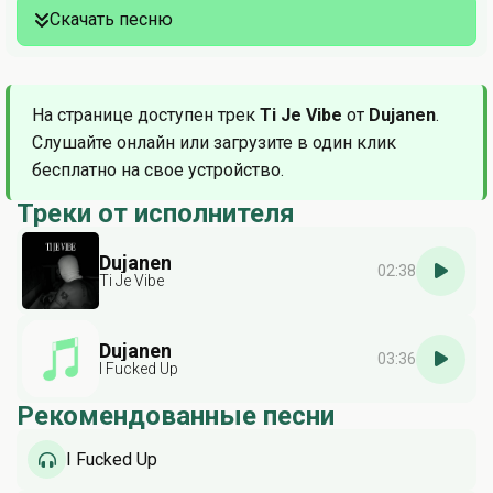
Скачать песню
На странице доступен трек
Ti Je Vibe
от
Dujanen
.
Слушайте онлайн или загрузите в один клик
бесплатно на свое устройство.
Треки от исполнителя
Dujanen
02:38
Ti Je Vibe
Dujanen
03:36
I Fucked Up
Рекомендованные песни
I Fucked Up