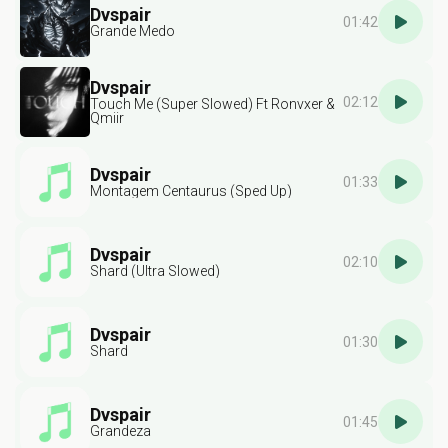
Dvspair
01:42
Grande Medo
Dvspair
02:12
Touch Me (Super Slowed) Ft Ronvxer &
Qmiir
Dvspair
01:33
Montagem Centaurus (Sped Up)
Dvspair
02:10
Shard (Ultra Slowed)
Dvspair
01:30
Shard
Dvspair
01:45
Grandeza