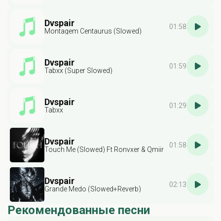
Dvspair
01:58
Montagem Centaurus (Slowed)
Dvspair
01:59
Tabxx (Super Slowed)
Dvspair
01:29
Tabxx
Dvspair
01:58
Touch Me (Slowed) Ft Ronvxer & Qmiir
Dvspair
02:13
Grande Medo (Slowed+Reverb)
Рекомендованные песни