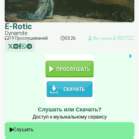
E-Rotic
Dynamite
19 Прослушиваний
03:26
Все треки E-Rotic
Слушать или Скачать?
Доступ к музыкальному сервису
Слушать