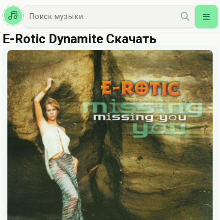
Казахская
Наш Топ
E-Rotic Dynamite Скачать