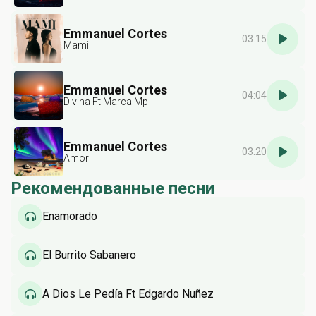
Emmanuel Cortes
03:15
Mami
Emmanuel Cortes
04:04
Divina Ft Marca Mp
Emmanuel Cortes
03:20
Amor
Рекомендованные песни
Enamorado
El Burrito Sabanero
A Dios Le Pedía Ft Edgardo Nuñez