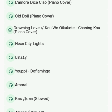
L’amore Dice Ciao (Piano Cover)
Old Doll (Piano Cover)
Drowning Love // Kou Wo Oikakete - Chasing Kou
(Piano Cover)
Nexn City Lights
U.n.i.t.y.
Youppi - Doflamingo
Amoral
Как Дела (Slowed)