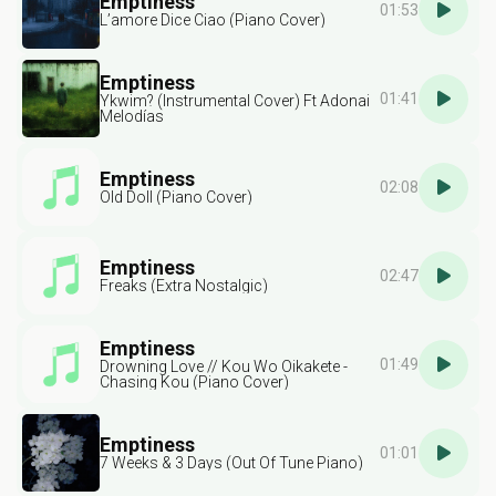
Emptiness
01:53
L’amore Dice Ciao (Piano Cover)
Emptiness
01:41
Ykwim? (Instrumental Cover) Ft Adonai
Melodías
Emptiness
02:08
Old Doll (Piano Cover)
Emptiness
02:47
Freaks (Extra Nostalgic)
Emptiness
01:49
Drowning Love // Kou Wo Oikakete -
Chasing Kou (Piano Cover)
Emptiness
01:01
7 Weeks & 3 Days (Out Of Tune Piano)