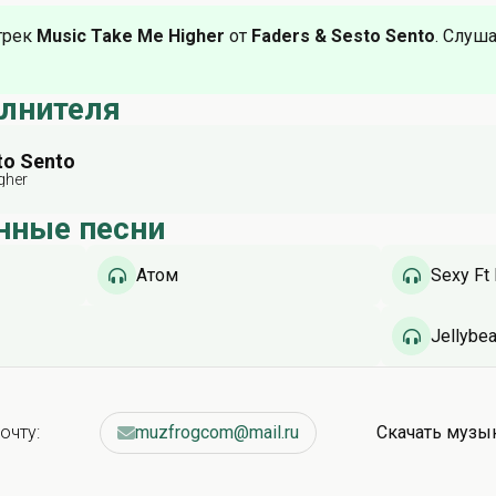
трек
Music Take Me Higher
от
Faders & Sesto Sento
. Слуша
олнителя
to Sento
gher
нные песни
Атом
Sexy Ft 
Jellybea
очту:
muzfrogcom@mail.ru
Скачать музы