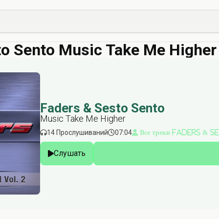
to Sento Music Take Me Highe
Faders & Sesto Sento
Music Take Me Higher
14 Прослушиваний
07:04
Все треки Faders & 
Слушать