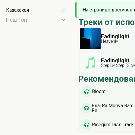
На странице доступен 
Казахская
Наш Топ
Треки от исп
Fadinglight
Heavenly
Fadinglight
Step By Step (Slo
Рекомендова
Bloom
Biraj Ra Moriya Ram
Re
Ricegum Diss Track, 