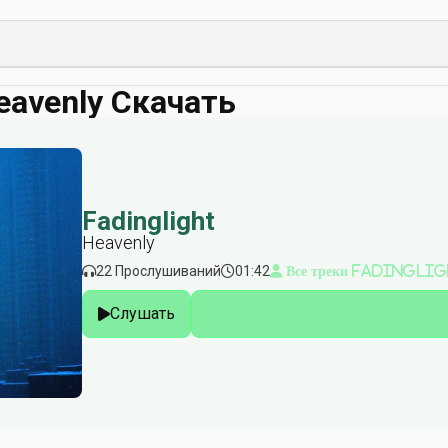
Heavenly Скачать
Fadinglight
Heavenly
22 Прослушиваний
01:42
Все треки Fadingli
Слушать