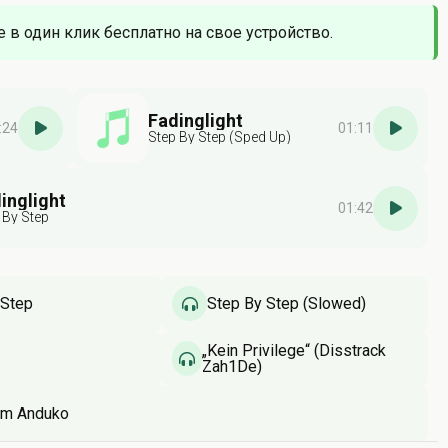
е в один клик бесплатно на свое устройство.
Fadinglight
:24
01:11
Step By Step (Sped Up)
inglight
01:42
 By Step
 Step
Step By Step (Slowed)
„Kein Privilege“ (Disstrack
Zah1De)
am Anduko