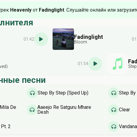
трек
Heavenly
от
Fadinglight
. Слушайте онлайн или загрузит
олнителя
Fadinglight
01:42
01
Bloom
Fad
01:54
wed)
Step
нные песни
Step By Step (Sped Up)
Step By
 Mila De
Aaeejo Re Satguru Mhare
Clear
Desh
Pt. 2
Vandan