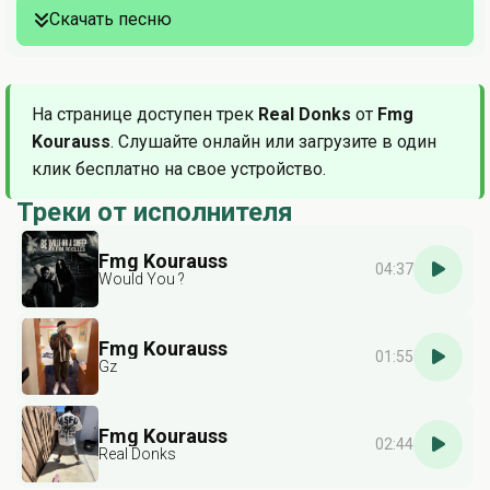
Скачать песню
На странице доступен трек
Real Donks
от
Fmg
Kourauss
. Слушайте онлайн или загрузите в один
клик бесплатно на свое устройство.
Треки от исполнителя
Fmg Kourauss
04:37
Would You ?
Fmg Kourauss
01:55
Gz
Fmg Kourauss
02:44
Real Donks