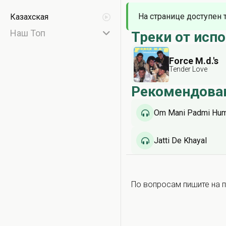
На странице доступен 
Казахская
Наш Топ
Треки от исп
Force M.d.'s
Tender Love
Рекомендова
Om Mani Padmi Hu
Jatti De Khayal
По вопросам пишите на п