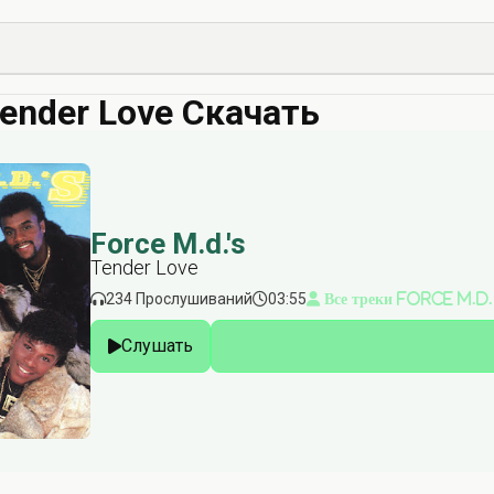
 Tender Love Скачать
Force M.d.'s
Tender Love
234 Прослушиваний
03:55
Все треки Force M.d.
Слушать