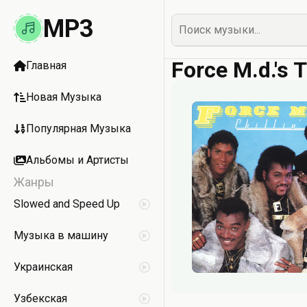
MP3
Force M.d.'s
Главная
Новая Музыка
Популярная Музыка
Альбомы и Артисты
Жанры
Slowed and Speed Up
Музыка в машину
Украинская
Узбекская