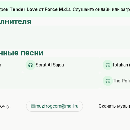
трек
Tender Love
от
Force M.d.'s
. Слушайте онлайн или загр
олнителя
нные песни
m
Sorat Al Sajda
Isfahan 
The Poli
очту:
muzfrogcom@mail.ru
Скачать музы