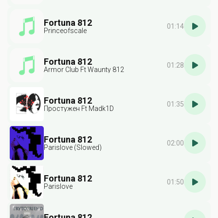
Fortuna 812
01:14
Princeofscale
Fortuna 812
01:28
Armor Club Ft Waunty 812
Fortuna 812
01:35
Простужен Ft Madk1D
Fortuna 812
02:00
Parislove (Slowed)
Fortuna 812
01:50
Parislove
Fortuna 812