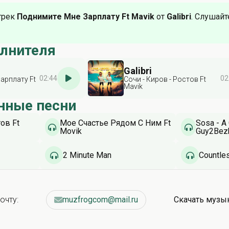
трек
Поднимите Мне Зарплату Ft Mavik
от
Galibri
. Слушайт
олнителя
Galibri
02:44
02
арплату Ft
Сочи - Киров - Ростов Ft
Mavik
нные песни
тов Ft
Мое Счастье Рядом С Ним Ft
Sosa - A
Movik
Guy2Bez
2 Minute Man
Countle
очту:
muzfrogcom@mail.ru
Скачать музы