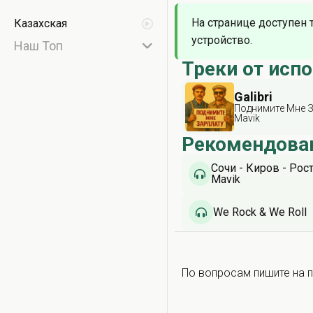
На странице доступен 
Казахская
устройство.
Наш Топ
Треки от исп
Galibri
Поднимите Мне З
Mavik
Рекомендова
Сочи - Киров - Рос
Mavik
We Rock & We Roll
По вопросам пишите на п