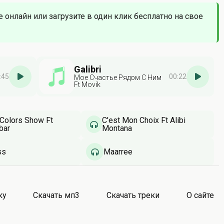
е онлайн или загрузите в один клик бесплатно на свое
Galibri
:45
00:22
Мое Счастье Рядом С Ним
Ft Movik
 Colors Show Ft
C'est Mon Choix Ft Alibi
bar
Montana
ss
Maarree
ку
Скачать мп3
Скачать треки
О сайте