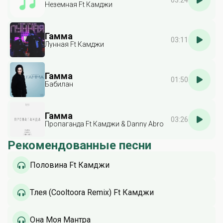
03:24
Неземная Ft Камджи
Гамма
03:11
Лунная Ft Камджи
Гамма
01:50
Бабилан
Гамма
03:26
Пропаганда Ft Камджи & Danny Abro
Рекомендованные песни
Половина Ft Камджи
Тлея (Cooltoora Remix) Ft Камджи
Она Моя Мантра