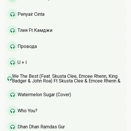
Penyair Cinta
Тлея Ft Камджи
Провода
U + I
We The Best (Feat. Skusta Clee, Emcee Rhenn, King
Badger & John Roa) Ft Skusta Clee & Emcee Rhenn &
King Badger
Watermelon Sugar (Cover)
Who You?
Dhan Dhan Ramdas Gur