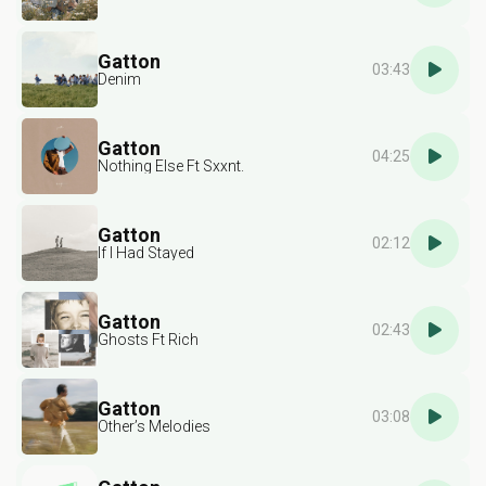
Gatton
03:43
Denim
Gatton
04:25
Nothing Else Ft Sxxnt.
Gatton
02:12
If I Had Stayed
Gatton
02:43
Ghosts Ft Rich
Gatton
03:08
Other’s Melodies