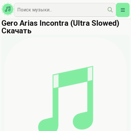
Казахская
Наш Топ
Gero Arias Incontra (Ultra Slowed)
Скачать