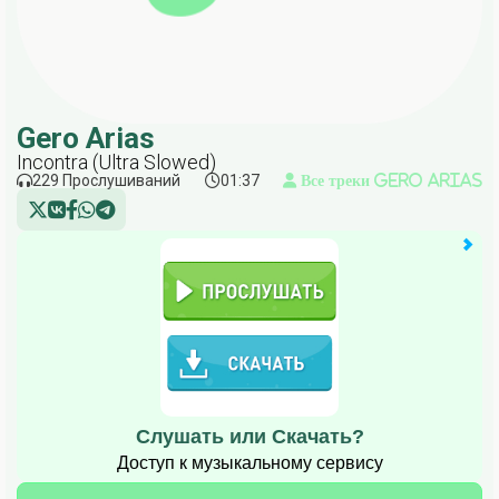
Gero Arias
Incontra (Ultra Slowed)
229 Прослушиваний
01:37
Все треки Gero Arias
Слушать или Скачать?
Доступ к музыкальному сервису