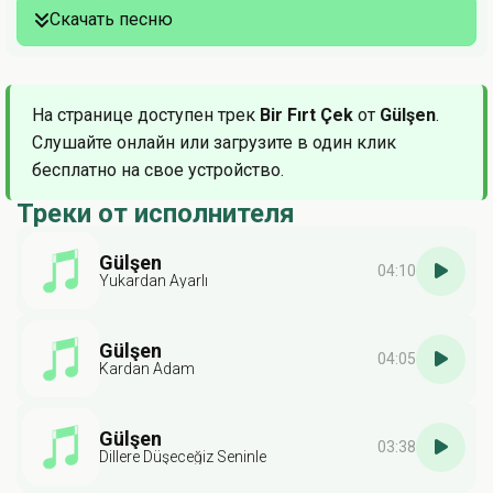
Скачать песню
На странице доступен трек
Bir Fırt Çek
от
Gülşen
.
Слушайте онлайн или загрузите в один клик
бесплатно на свое устройство.
Треки от исполнителя
Gülşen
04:10
Yukardan Ayarlı
Gülşen
04:05
Kardan Adam
Gülşen
03:38
Dillere Düşeceğiz Seninle