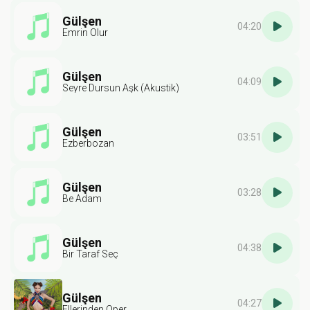
Gülşen
04:20
Emrin Olur
Gülşen
04:09
Seyre Dursun Aşk (Akustik)
Gülşen
03:51
Ezberbozan
Gülşen
03:28
Be Adam
Gülşen
04:38
Bir Taraf Seç
Gülşen
04:27
Ellerinden Öper