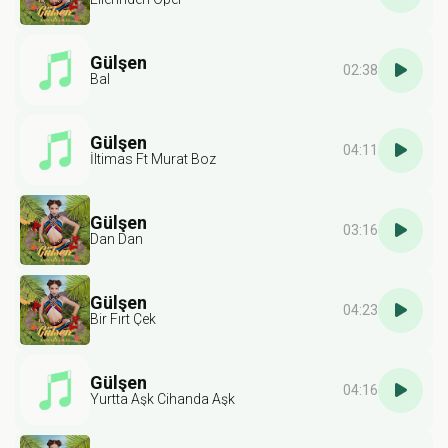
Gülşen
02:38
Bal
Gülşen
04:11
İltimas Ft Murat Boz
Gülşen
03:16
Dan Dan
Gülşen
04:23
Bir Fırt Çek
Gülşen
04:16
Yurtta Aşk Cihanda Aşk