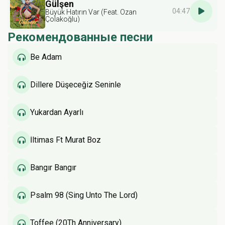
Gülşen
04:47
Büyük Hatırın Var (Feat. Ozan
Çolakoğlu)
Рекомендованные песни
Be Adam
Dillere Düşeceğiz Seninle
Yukardan Ayarlı
İltimas Ft Murat Boz
Bangır Bangır
Psalm 98 (Sing Unto The Lord)
Toffee (20Th Anniversary)