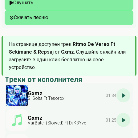
Слушать
Скачать песню
На странице доступен трек
Ritmo De Verao Ft
Sekimane & Repsaj
от
Gxmz
. Слушайте онлайн или
загрузите в один клик бесплатно на свое
устройство.
Треки от исполнителя
Gxmz
01:34
Si Solta Ft Tesorox
Gxmz
01:25
Vai Bater (Slowed) Ft Dj K3Yve