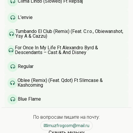
Clima Lindo (Slowed) Ft Repsaj
L'envie
Tumbando El Club (Remix) (Feat. C.r.o., Obiewanshot,
Ysy A & Cazzu)
For Once In My Life Ft Alexandro Byrd &
Descendants – Cast & And Disney
Regular
Oblee (Remix) (Feat. Qdot) Ft Slimcase &
Kashcoming
Blue Flame
По вопросам пишите на почту:
muzfrogcom@mail.ru
Скачать музыку