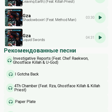
Leaving Earth) (Feat. Killah Priest)
Gza
03:30
Shadowboxin' (Feat. Method Man)
Gza
04:31
Liquid Swords
Рекомендованные песни
Investigative Reports (Feat. Chef Raekwon,
Ghostface Killah & U-God)
I Gotcha Back
4Th Chamber (Feat. Rza, Ghostface Killah & Killah
Priest)
Paper Plate