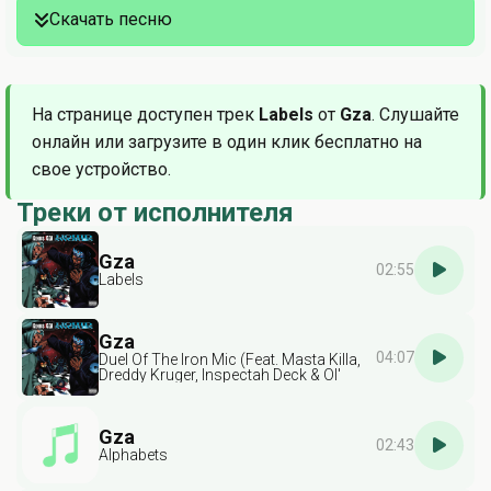
Скачать песню
На странице доступен трек
Labels
от
Gza
. Слушайте
онлайн или загрузите в один клик бесплатно на
свое устройство.
Треки от исполнителя
Gza
02:55
Labels
Gza
04:07
Duel Of The Iron Mic (Feat. Masta Killa,
Dreddy Kruger, Inspectah Deck & Ol'
Dirty Bastard)
Gza
02:43
Alphabets