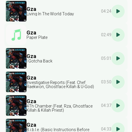
Gza
04:24
Living In The World Today
Gza
02:49
Paper Plate
Gza
05:01
I Gotcha Back
Gza
03:50
Investigative Reports (Feat. Chef
Raekwon, Ghostface Killah & U-God)
Gza
04:37
4Th Chamber (Feat. Rza, Ghostface
Killah & Killah Priest)
Gza
04:33
B.i.b.l.e. (Basic Instructions Before