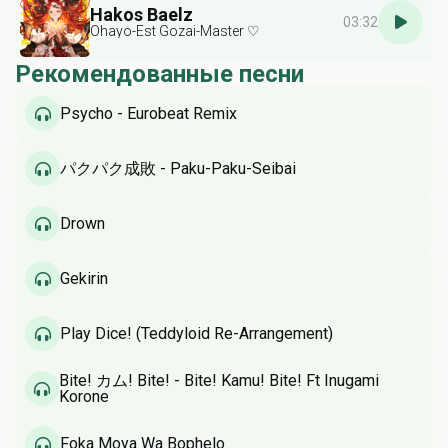
Hakos Baelz
03:32
Ohayo-Est Gozai-Master ♡
Рекомендованные песни
Psycho - Eurobeat Remix
パクパク成敗 - Paku-Paku-Seibai
Drown
Gekirin
Play Dice! (Teddyloid Re-Arrangement)
Bite! カム! Bite! - Bite! Kamu! Bite! Ft Inugami
Korone
Foka Moya Wa Bophelo