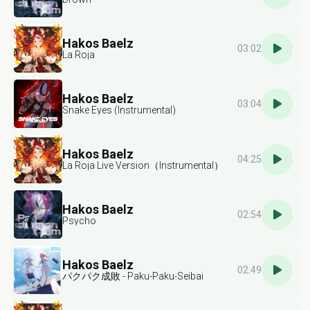
Hakos Baelz
03:02
La Roja
Hakos Baelz
03:04
Snake Eyes (Instrumental)
Hakos Baelz
04:25
La Roja Live Version（Instrumental）
Hakos Baelz
02:54
Psycho
Hakos Baelz
02:49
パクパク成敗 - Paku-Paku-Seibai