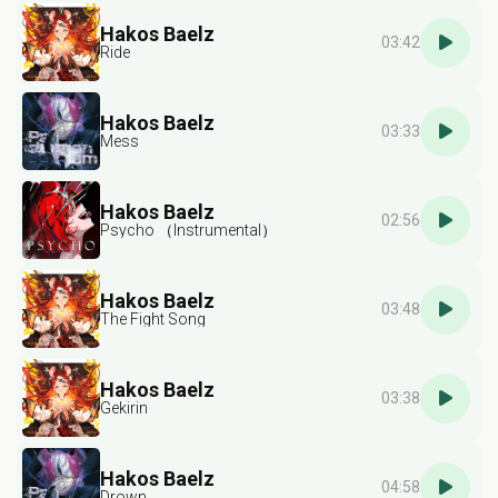
Hakos Baelz
03:42
Ride
Hakos Baelz
03:33
Mess
Hakos Baelz
02:56
Psycho （Instrumental）
Hakos Baelz
03:48
The Fight Song
Hakos Baelz
03:38
Gekirin
Hakos Baelz
04:58
Drown