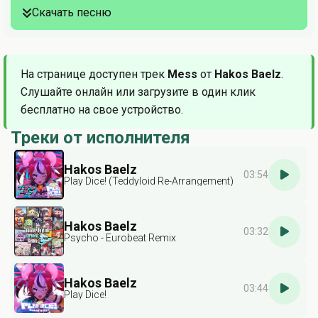
Скачать песню
На странице доступен трек
Mess
от
Hakos Baelz
.
Слушайте онлайн или загрузите в один клик
бесплатно на свое устройство.
Треки от исполнителя
Hakos Baelz
03:54
Play Dice! (Teddyloid Re-Arrangement)
Hakos Baelz
03:32
Psycho - Eurobeat Remix
Hakos Baelz
03:44
Play Dice!