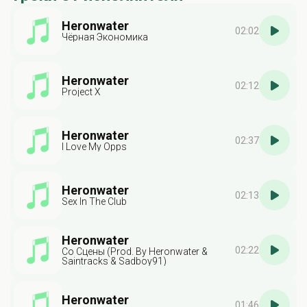
Heronwater
02:02
Чёрная Экономика
Heronwater
02:12
Project X
Heronwater
02:37
I Love My Opps
Heronwater
02:13
Sex In The Club
Heronwater
02:22
Со Сцены (Prod. By Heronwater &
Saintracks & Sadboy91)
Heronwater
01:46