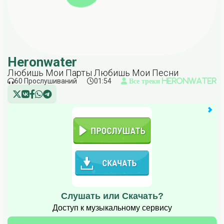
Heronwater
Любишь Мои Парты Любишь Мои Песни
60 Прослушиваний
01:54
Все треки Heronwater
Слушать или Скачать?
Доступ к музыкальному сервису