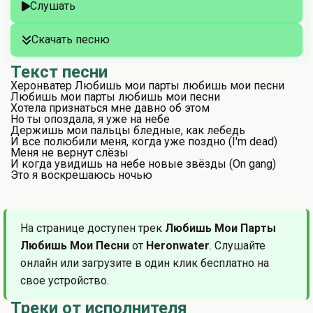
Слушать
Скачать песню
Текст песни
Херонватер Любишь мои парты любишь мои песни
Любишь мои парты любишь мои песни
Хотела признаться мне давно об этом
Но ты опоздала, я уже на небе
Держишь мои пальцы бледные, как лебедь
И все полюбили меня, когда уже поздно (I'm dead)
Меня не вернут слёзы
И когда увидишь на небе новые звёзды (On gang)
Это я воскрешаюсь ночью
На странице доступен трек
Любишь Мои Парты
Любишь Мои Песни
от
Heronwater
. Слушайте
онлайн или загрузите в один клик бесплатно на
свое устройство.
Треки от исполнителя