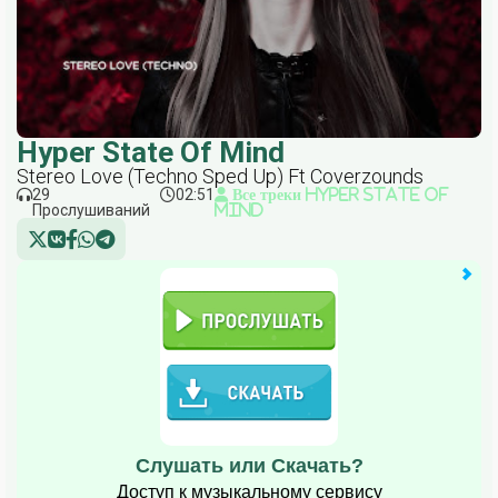
Hyper State Of Mind
Stereo Love (Techno Sped Up) Ft Coverzounds
29
02:51
Все треки Hyper State Of
Прослушиваний
Mind
Слушать или Скачать?
Доступ к музыкальному сервису