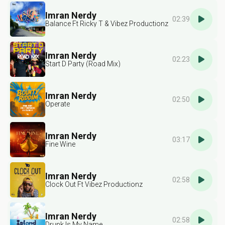
Imran Nerdy
02:39
Balance Ft Ricky T & Vibez Productionz
Imran Nerdy
02:23
Start D Party (Road Mix)
Imran Nerdy
02:50
Operate
Imran Nerdy
03:17
Fine Wine
Imran Nerdy
02:58
Clock Out Ft Vibez Productionz
Imran Nerdy
02:58
Drunk Is My Name