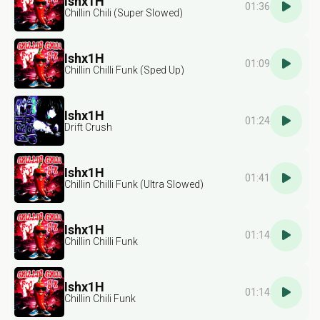
Ishx1H
01:36
Chillin Chili (Super Slowed)
Ishx1H
01:09
Chillin Chilli Funk (Sped Up)
Ishx1H
01:24
Drift Crush
Ishx1H
01:41
Chillin Chilli Funk (Ultra Slowed)
Ishx1H
01:14
Chillin Chilli Funk
Ishx1H
01:14
Chillin Chili Funk